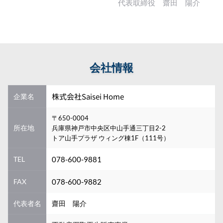
代表取締役　齋田　陽介
斉田　陽介　　斎田　陽介
会社情報
株式会社Saisei Home
企業名
〒650-0004
所在地
兵庫県神戸市中央区中山手通三丁目2-2  
トア山手プラザ ウィング棟1F（111号）
TEL
078-600-9881
FAX
078-600-9882
代表者名
齋田　陽介　　
斎田　陽介　